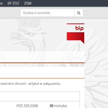
ce
SP ZOZ
ZGM
rzed nimi chronić - artykuł w załączeniu.
PDF, 339,25KB
metryka