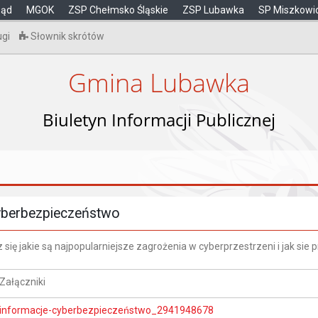
ząd
MGOK
ZSP Chełmsko Śląskie
ZSP Lubawka
SP Miszkowi
ugi
Słownik skrótów
Gmina Lubawka
Biuletyn Informacji Publicznej
berbezpieczeństwo
się jakie są najpopularniejsze zagrożenia w cyberprzestrzeni i jak sie p
Załączniki
informacje-cyberbezpieczeństwo_2941948678