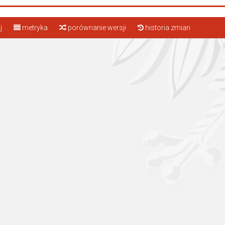
j
metryka
porównanie wersji
historia zmian