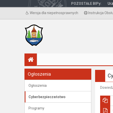
POZOSTAŁE BIPy:
Ur
Wersja dla niepełnosprawnych
Instrukcja Obsł
Ogłoszenia
Cy
Ogłoszenia
Dowiedz 
Cyberbezpieczeństwo
Programy