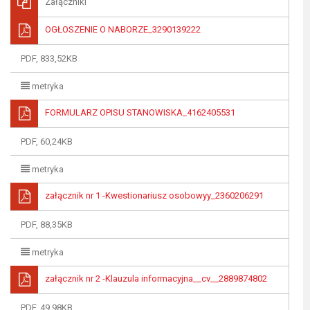
Załączniki
OGŁOSZENIE O NABORZE_3290139222
PDF, 833,52KB
metryka
FORMULARZ OPISU STANOWISKA_4162405531
PDF, 60,24KB
metryka
załącznik nr 1 -Kwestionariusz osobowyy_2360206291
PDF, 88,35KB
metryka
załącznik nr 2 -Klauzula informacyjna__cv__2889874802
PDF, 49,98KB