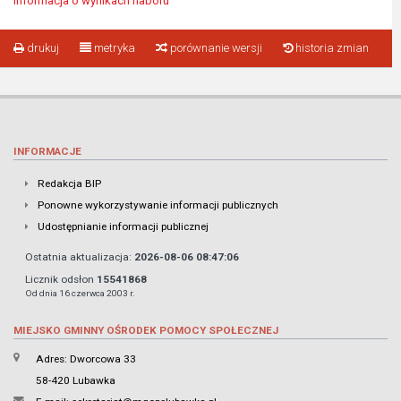
Informacja o wynikach naboru
drukuj
metryka
porównanie wersji
historia zmian
INFORMACJE
Redakcja BIP
Ponowne wykorzystywanie informacji publicznych
Udostępnianie informacji publicznej
Ostatnia aktualizacja:
2026-08-06 08:47:06
Licznik odsłon
15541868
Od dnia 16 czerwca 2003 r.
MIEJSKO GMINNY OŚRODEK POMOCY SPOŁECZNEJ
Adres: Dworcowa 33
58-420 Lubawka